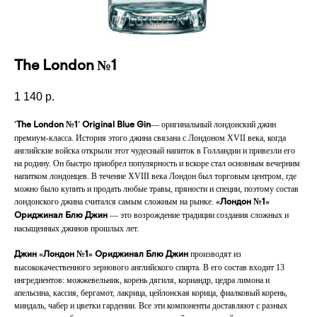
The London №1
1 140
р.
— оригинальный лондонский джин
'The London №1' Original Blue Gin
премиум-класса. История этого джина связана с Лондоном XVII века, когда
английские войска открыли этот чудесный напиток в Голландии и привезли его
на родину. Он быстро приобрел популярность и вскоре стал основным вечерним
напитком лондонцев. В течение XVIII века Лондон был торговым центром, где
можно было купить и продать любые травы, пряности и специи, поэтому состав
лондонского джина считался самым сложным на рынке.
«Лондон №1»
— это возрождение традиции создания сложных и
Ориджинал Блю Джин
насыщенных джинов прошлых лет.
производят из
Джин «Лондон №1» Ориджинал Блю Джин
высококачественного зернового английского спирта. В его состав входит 13
ингредиентов: можжевельник, корень дягиля, кориандр, цедра лимона и
апельсина, кассия, бергамот, лакрица, цейлонская корица, фиалковый корень,
миндаль, чабер и цветки гардении. Все эти компоненты доставляют с разных