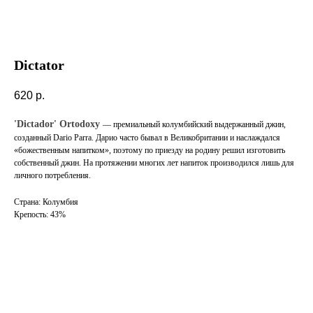
Dictator
620
р.
'Dictador' Ortodoxy
— премиальный колумбийский выдержанный джин,
созданный Dario Parra. Дарио часто бывал в Великобритании и наслаждался
«божественным напитком», поэтому по приезду на родину решил изготовить
собственный джин. На протяжении многих лет напиток производился лишь для
личного потребления.
Страна: Колумбия
Крепость: 43%