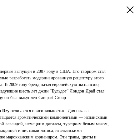
первые выпущен в 2007 году в США. Его творцом стал
лью разработать модернизированную рецептуру этого
а. В 2009 году бренд начал европейскую экспансию,
ледующие шесть лет джин “Бульдог” Лондон Драй стал
оду он был выкуплен Campari Group.
n Dry
отличается оригинальностью. Для начала
огащается ароматическими компонентами — испанскими
ой лавандой, немецким дягилем, турецким белым маком,
лакрицей и листьями лотоса, итальянскими
же марокканским кориандром. Эти травы, цветы и