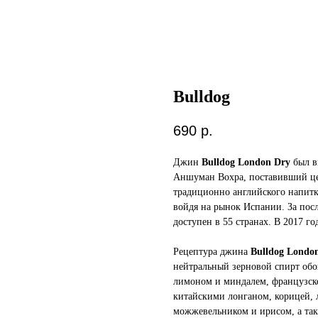
Bulldog
690
р.
Джин
Bulldog London Dry
был в
Аншуман Вохра, поставивший це
традиционно английского напитк
войдя на рынок Испании. За пос
доступен в 55 странах. В 2017 г
Рецептура джина
Bulldog Londo
нейтральный зерновой спирт об
лимоном и миндалем, французск
китайскими лонганом, корицей, 
можжевельником и ирисом, а так