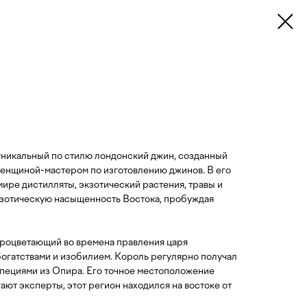
никальный по стилю лондонский джин, созданный
енщиной-мастером по изготовлению джинов. В его
мире дистилляты, экзотический растения, травы и
кзотическую насыщенность Востока, пробуждая
роцветающий во времена правления царя
огатствами и изобилием. Король регулярно получал
специями из Опира. Его точное местоположение
гают эксперты, этот регион находился на востоке от