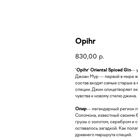
Opihr
830,00
р.
'Opihr' Oriental Spiced Gin
— у
Джоан Мур — первой в мире ж
состав входят самые старые в 
специи. Джин олицетворяет э
чувства к новому стилю джина.
Опир
— легендарный регион п
Соломона, известный своими б
грузы с золотом, серебром и 
оставалось загадкой. Как пола
древнего маршрута специй.